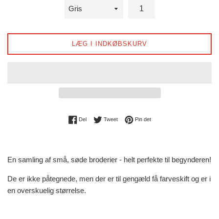
LÆG I INDKØBSKURV
Del på Facebook
Tweet på Twitter
Pin på Pinterest
Del
Tweet
Pin det
En samling af små, søde broderier - helt perfekte til begynderen!
De er ikke påtegnede, men der er til gengæld få farveskift og er i
en overskuelig størrelse.