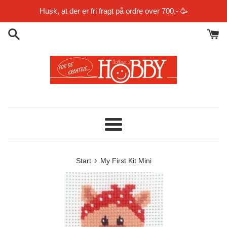
Gå
Husk, at der er fri fragt på ordre over 700,- 🥳
til
indhold
Menu
›
Start
My First Kit Mini