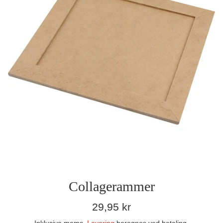
Collagerammer
Normalpris
29,95 kr
Inklusive moms.
Levering
beregnes ved betaling.