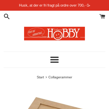
Gå
Husk, at der er fri fragt på ordre over 700,- 🥳
til
indhold
Menu
›
Start
Collagerammer