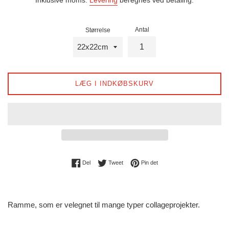
Antal
Størrelse
LÆG I INDKØBSKURV
Del på Facebook
Tweet på Twitter
Pin på Pinterest
Del
Tweet
Pin det
Ramme, som er velegnet til mange typer collageprojekter.